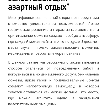
азартный отдых”
Мир цифровых развлечений открывает перед нами
множество увлекательных возможностей. Яркие
графические решения, интерактивные элементы и
оригинальные сюжеты создают особую атмосферу,
где каждый может найти что-то по душе. Здесь нет
места скуке – только захватывающие моменты,
неожиданные повороты и море позитива.
В данной статье мы расскажем о захватывающем
способе отвлечься от повседневных забот и
погрузиться в мир динамичного досуга. Уникальные
сюжеты, яркие герои и привлекательные бонусы
создают неповторимую атмосферу, в которой
хочется оставаться как можно дольше. Это место,
где можно испытать удачу и зарядиться
положительными эмоциями.