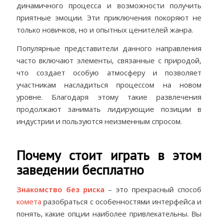
динамичного процесса и возможности получить
приятные эмоции. Эти приключения покоряют не
только новичков, но и опытных ценителей жанра.
Популярные представители данного направления
часто включают элементы, связанные с природой,
что создает особую атмосферу и позволяет
участникам насладиться процессом на новом
уровне. Благодаря этому такие развлечения
продолжают занимать лидирующие позиции в
индустрии и пользуются неизменным спросом.
Почему стоит играть в этом
заведении бесплатно
Знакомство без риска
– это прекрасный способ
комета
разобраться с особенностями интерфейса и
понять, какие опции наиболее привлекательны. Вы