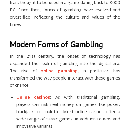
Iran, thought to be used in a game dating back to 3000
BC. Since then, forms of gambling have evolved and
diversified, reflecting the culture and values of the
times.
Modern Forms of Gambling
In the 21st century, the onset of technology has
expanded the realm of gambling into the digital era.
The rise of
online gambling
, in particular, has
transformed the way people interact with these games
of chance.
Online casinos
: As with traditional gambling,
players can risk real money on games like poker,
blackjack, or roulette. Most online casinos offer a
wide range of classic games, in addition to new and
innovative variants.