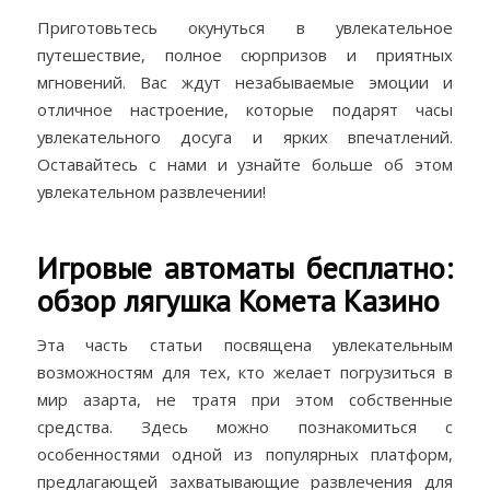
Приготовьтесь окунуться в увлекательное
путешествие, полное сюрпризов и приятных
мгновений. Вас ждут незабываемые эмоции и
отличное настроение, которые подарят часы
увлекательного досуга и ярких впечатлений.
Оставайтесь с нами и узнайте больше об этом
увлекательном развлечении!
Игровые автоматы бесплатно:
обзор лягушка Комета Казино
Эта часть статьи посвящена увлекательным
возможностям для тех, кто желает погрузиться в
мир азарта, не тратя при этом собственные
средства. Здесь можно познакомиться с
особенностями одной из популярных платформ,
предлагающей захватывающие развлечения для