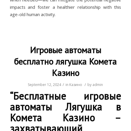
impacts and foster a healthier relationship with this
age-old human activity.
Игровые автоматы
бесплатно лягушка Комета
Казино
/
/
September 12, 2024
in
Казино
by
admin
“Бесплатные игровые
автоматы Лягушка в
Комета Казино –
захватывающий