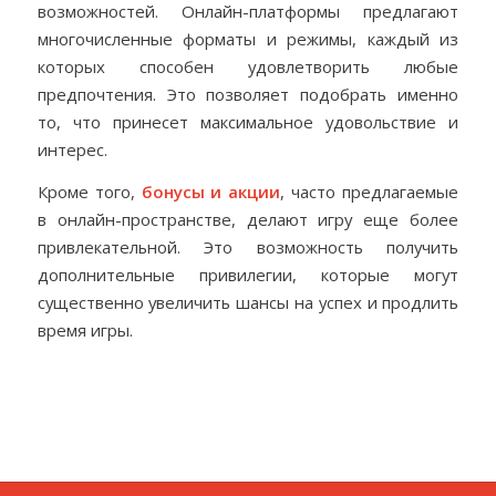
возможностей. Онлайн-платформы предлагают
многочисленные форматы и режимы, каждый из
которых способен удовлетворить любые
предпочтения. Это позволяет подобрать именно
то, что принесет максимальное удовольствие и
интерес.
Кроме того,
бонусы и акции
, часто предлагаемые
в онлайн-пространстве, делают игру еще более
привлекательной. Это возможность получить
дополнительные привилегии, которые могут
существенно увеличить шансы на успех и продлить
время игры.