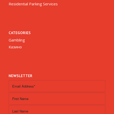
Residential Parking Services
CATEGORIES
Gambling
Казино
NEWSLETTER